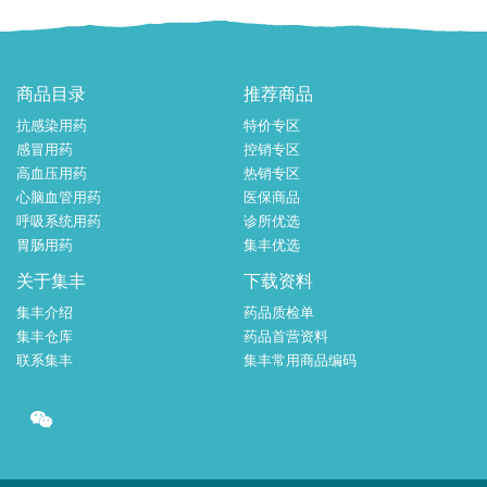
商品目录
推荐商品
抗感染用药
特价专区
感冒用药
控销专区
高血压用药
热销专区
心脑血管用药
医保商品
呼吸系统用药
诊所优选
胃肠用药
集丰优选
关于集丰
下载资料
集丰介绍
药品质检单
集丰仓库
药品首营资料
联系集丰
集丰常用商品编码
