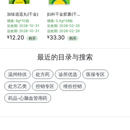
加味逍遥丸(千金)
妇科千金胶囊(千金)
规格: 6g*10袋
规格: 0.4g*36粒
近效期: 2028-10-31
近效期: 2028-02-29
远效期: 2028-10-31
远效期: 2028-02-29
¥
¥
12.20
33.30
购买
购买
最近的目录与搜索
温州特供
处方药
诊所优选
医保专区
处方乙类
控销专区
维价控销
药品-心脑血管用药