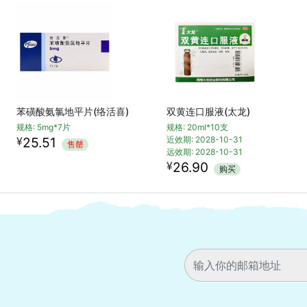
苯磺酸氨氯地平片(络活喜)
双黄连口服液(太龙)
规格: 5mg*7片
规格: 20ml*10支
¥
25.51
近效期: 2028-10-31
售罄
远效期: 2028-10-31
¥
26.90
购买