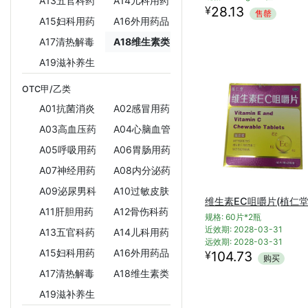
A13五官科药
A14儿科用药
¥
28.13
售罄
A15妇科用药
A16外用药品
A17清热解毒
A18维生素类
A19滋补养生
OTC甲/乙类
A01抗菌消炎
A02感冒用药
A03高血压药
A04心脑血管
A05呼吸用药
A06胃肠用药
A07神经用药
A08内分泌药
A09泌尿男科
A10过敏皮肤
维生素EC咀嚼片(植仁堂
A11肝胆用药
A12骨伤科药
规格: 60片*2瓶
近效期: 2028-03-31
A13五官科药
A14儿科用药
远效期: 2028-03-31
A15妇科用药
A16外用药品
¥
104.73
购买
A17清热解毒
A18维生素类
A19滋补养生