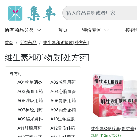
所有商品分类
首页
特价专区
控销
首页
所有药品
维生素和矿物质[处方药]
维生素和矿物质[处方药]
处方药
A01抗菌消炎
A02感冒用药
A03高血压药
A04心脑血管
A05呼吸用药
A06胃肠用药
A07神经用药
A08内分泌药
A09泌尿男科
A10过敏皮肤
A11肝胆用药
A12骨伤科药
维生素C钠胶囊(新维熹)
规格: 112mg*50粒