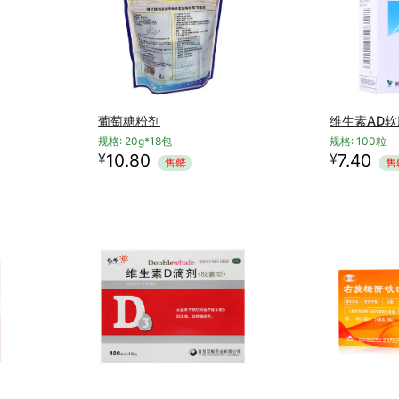
葡萄糖粉剂
维生素AD软
规格: 20g*18包
规格: 100粒
¥
¥
10.80
7.40
售罄
售