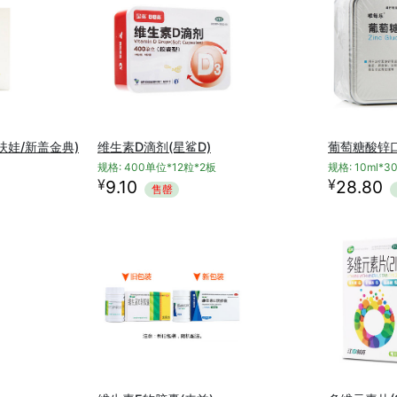
扶娃/新盖金典)
维生素D滴剂(星鲨D)
葡萄糖酸锌口
规格: 400单位*12粒*2板
规格: 10ml*3
¥
¥
9.10
28.80
售罄