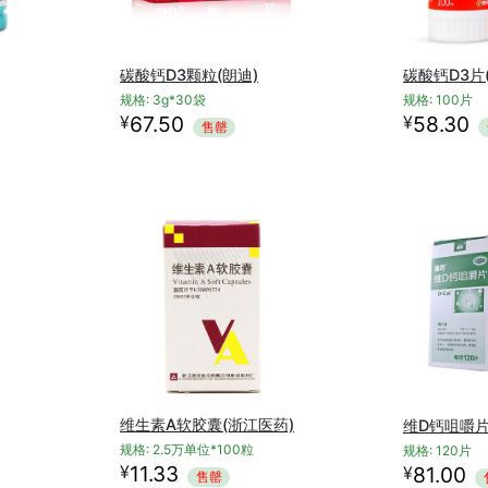
碳酸钙D3颗粒(朗迪)
碳酸钙D3片(
规格: 3g*30袋
规格: 100片
¥
¥
67.50
58.30
售罄
维生素A软胶囊(浙江医药)
维D钙咀嚼片
规格: 2.5万单位*100粒
规格: 120片
¥
11.33
¥
81.00
售罄