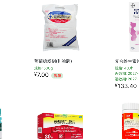
葡萄糖粉剂(川渝牌)
复合维生素片
规格: 500g
规格: 40片
¥
7.00
近效期: 2027-
售罄
远效期: 2027-
¥
133.40