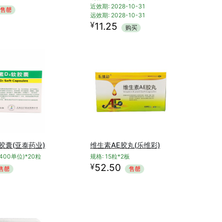
近效期: 2028-10-31
售罄
远效期: 2028-10-31
¥
11.25
购买
胶囊(亚泰药业)
维生素AE胶丸(乐维彩)
(400单位)*20粒
规格: 15粒*2板
¥
52.50
售罄
售罄