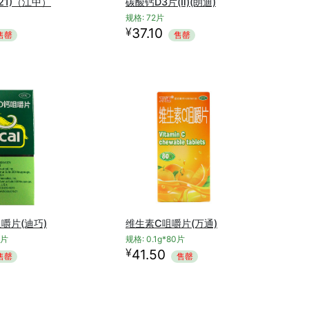
21)（江中）
碳酸钙D3片(Ⅱ)(朗迪)
规格: 72片
¥
37.10
售罄
售罄
嚼片(迪巧)
维生素C咀嚼片(万通)
0片
规格: 0.1g*80片
¥
41.50
售罄
售罄