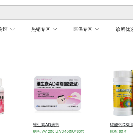
专区
热销专区
医保专区
诊所优
维生素AD滴剂
碳酸钙D3咀
规格: VA1200IU:VD400IU*60粒
规格: 60片