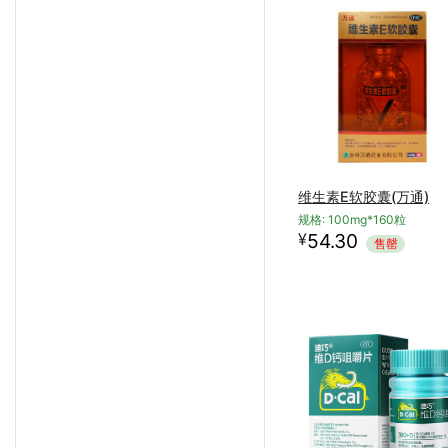
维生素E软胶囊(万通)
规格: 100mg*160粒
¥
54.30
售罄