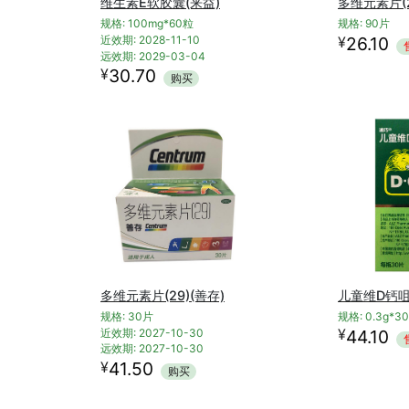
维生素E软胶囊(来益)
多维元素片(
规格: 100mg*60粒
规格: 90片
¥
近效期: 2028-11-10
26.10
远效期: 2029-03-04
¥
30.70
购买
多维元素片(29)(善存)
儿童维D钙咀
规格: 30片
规格: 0.3g*3
¥
近效期: 2027-10-30
44.10
远效期: 2027-10-30
¥
41.50
购买