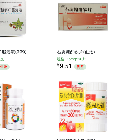
服溶液(999)
右旋糖酐铁片(血太)
0支
规格: 25mg*60片
¥
9.51
售罄
售罄