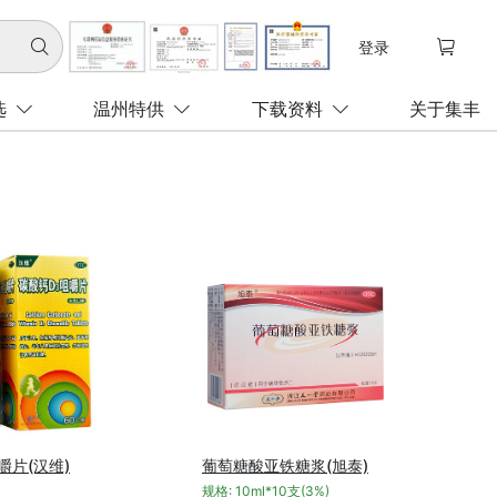

登录

选
温州特供
下载资料
关于集丰
嚼片(汉维)
葡萄糖酸亚铁糖浆(旭泰)
规格: 10ml*10支(3%)