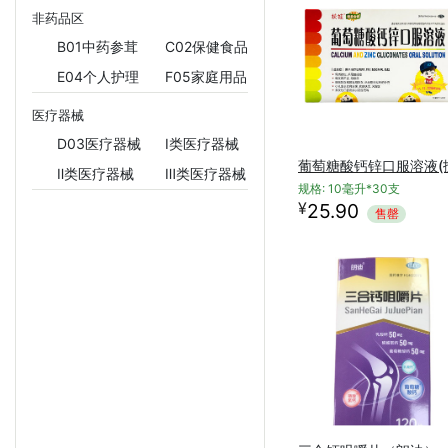
非药品区
B01中药参茸
C02保健食品
E04个人护理
F05家庭用品
医疗器械
D03医疗器械
Ⅰ类医疗器械
葡萄糖酸钙锌口服溶液(
Ⅱ类医疗器械
Ⅲ类医疗器械
规格: 10毫升*30支
¥
25.90
售罄