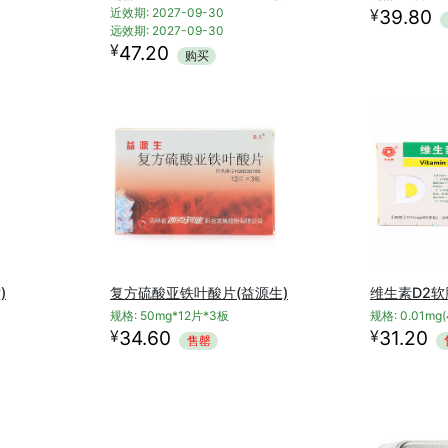
¥
近效期: 2027-09-30
39.80
远效期: 2027-09-30
¥
47.20
购买
)
复方硫酸亚铁叶酸片(益源生)
维生素D2软
规格: 50mg*12片*3板
规格: 0.01mg
¥
¥
34.60
31.20
售罄