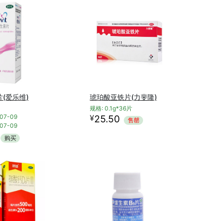
(爱乐维)
琥珀酸亚铁片(力斐隆)
规格: 0.1g*36片
¥
07-09
25.50
售罄
07-09
购买