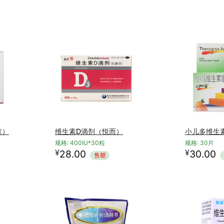
森）
维生素D滴剂（悦而）
小儿多维生素
规格: 400IU*30粒
规格: 30片
¥
¥
28.00
30.00
售罄