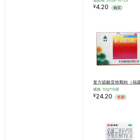
远效期: 2028-10-23
¥
4.20
购买
复方硫酸亚铁颗粒（福
规格: 10g*10袋
¥
24.20
售罄