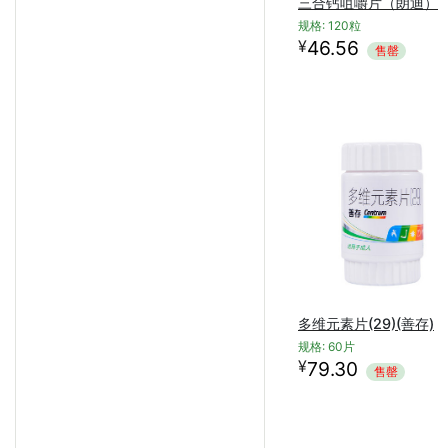
三合钙咀嚼片（朗迪）
规格: 120粒
¥
46.56
售罄
多维元素片(29)(善存)
规格: 60片
¥
79.30
售罄