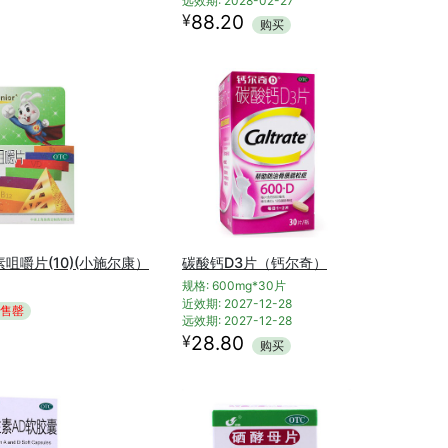
远效期: 2028-02-27
¥
88.20
购买
咀嚼片(10)(小施尔康）
碳酸钙D3片（钙尔奇）
规格: 600mg*30片
近效期: 2027-12-28
售罄
远效期: 2027-12-28
¥
28.80
购买