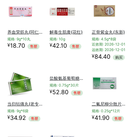
养血荣筋丸(同仁堂)
解毒生肌膏(花红)
正骨紫金丸(东新)
规格: 9g*10丸
规格: 10g
规格: 4.5g*8袋
¥
¥
18.70
42.10
近效期: 2026-12-01
售罄
售罄
远效期: 2026-12-01
¥
84.40
购买
当归拈痛丸(老专家)
盐酸氨基葡萄糖片(九力)
二氟尼柳分散片（罗佑）
规格: 9g*6袋
规格: 0.75g*30片
规格: 0.25g*12片
¥
¥
¥
34.92
52.80
41.90
售罄
售罄
售罄