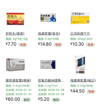
舒筋丸(盛唐)
颈康胶囊(葵花)
正清风痛宁片
规格: 3g*5丸*2盒
规格: 0.4g*30粒
规格: 20mg*24片
¥
¥
¥
7.70
14.80
10.30
售罄
售罄
售罄
腰痹通胶囊(康缘)
双氯芬酸钠缓释片(路林)
颈腰康胶囊(修正)
规格: 0.42g*100粒
规格: 0.1g*12片
规格: 0.33g*90粒
¥
近效期: 2029-01-31
近效期: 2029-02-28
44.50
售罄
远效期: 2029-01-31
远效期: 2029-02-28
¥
¥
60.00
5.20
购买
购买