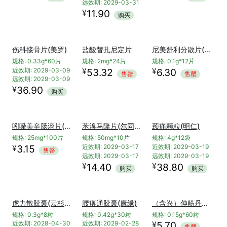
规格: 0.5g*200片
¥
46.00
售罄
非布司他片(优立通/万邦医药)
双氯芬酸钠肠溶缓释胶囊(诺福丁)
规格: 40mg*7片*2板
规格: 0.1g*16粒
¥
18.00
近效期: 2029-01-31
售罄
远效期: 2029-03-31
¥
11.90
购买
伤科接骨片(美罗)
尼美舒利分散片(苏榕)
规格: 0.33g*60片
规格: 0.1g*12片
¥
近效期: 2029-03-09
6.30
售罄
远效期: 2029-03-09
¥
36.90
盐酸替扎尼定片
购买
规格: 2mg*24片
¥
53.32
售罄
苯溴马隆片(尔同舒)
颈痛颗粒(明仁)