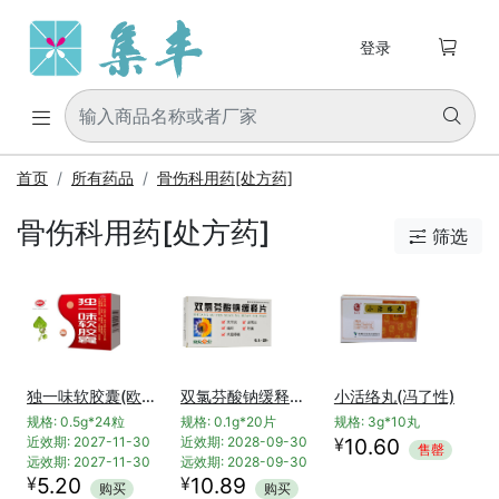

登录


首页
所有药品
骨伤科用药[处方药]
骨伤科用药[处方药]
筛选

独一味软胶囊(欧氏)
双氯芬酸钠缓释片(葵花)
小活络丸(冯了性)
规格: 0.5g*24粒
规格: 0.1g*20片
规格: 3g*10丸
¥
近效期: 2027-11-30
近效期: 2028-09-30
10.60
售罄
远效期: 2027-11-30
远效期: 2028-09-30
¥
¥
5.20
10.89
购买
购买