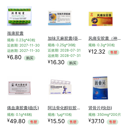
颈康胶囊
加味天麻胶囊(葵花)
风痛安胶囊（神济）
规格: 0.23g*40粒
规格: 0.25g*36粒
规格: 0.3g*30粒
近效期: 2027-11-30
¥
近效期: 2028-07-31
12.32
远效期: 2027-11-30
售罄
远效期: 2028-07-31
¥
6.80
购买
¥
16.30
购买
痛血康胶囊(曲氏)
阿法骨化醇软胶囊(阿法迪三)
肾骨片(快劲)
规格: 0.1g*48粒
规格: 1μg*10粒
规格: 350mg*200片
¥
¥
¥
49.80
15.50
37.10
售罄
售罄
售罄