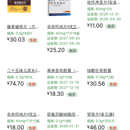
依托考昔片(安多昔)
规格: 60mg*5片
近效期: 2029-12-31
远效期: 2030-04-30
¥
11.00
藤黄健骨片（方盛堂）
非布司他片(优立通)
购买
规格: 0.5g*48片
规格: 40mg*7片*4板
¥
30.03
近效期: 2027-06-30
售罄
远效期: 2027-06-30
¥
25.20
购买
塞来昔布胶囊（泽乐妥）
规格: 0.2g*10粒
近效期: 2027-12-19
远效期: 2027-12-19
¥
18.30
二十五味儿茶丸(金诃)
续断壮骨胶囊
购买
规格: 0.3g*90丸
规格: 0.29g*12粒
¥
¥
74.70
30.56
售罄
售罄
肾骨片(多元康)