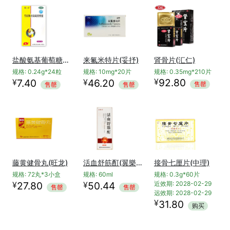
肾骨片(汇仁)
盐酸氨基葡萄糖胶囊(葡立)
来氟米特片(妥抒)
规格: 0.35mg*210片
规格: 0.24g*24粒
规格: 10mg*20片
¥
92.80
¥
¥
7.40
46.20
售罄
售罄
售罄
藤黄健骨丸(旺龙)
活血舒筋酊(翼樂康)
接骨七厘片(中理)
规格: 72丸*3小盒
规格: 60ml
规格: 0.3g*60片
¥
¥
27.80
50.44
近效期: 2028-02-29
售罄
售罄
远效期: 2028-02-29
¥
31.80
购买