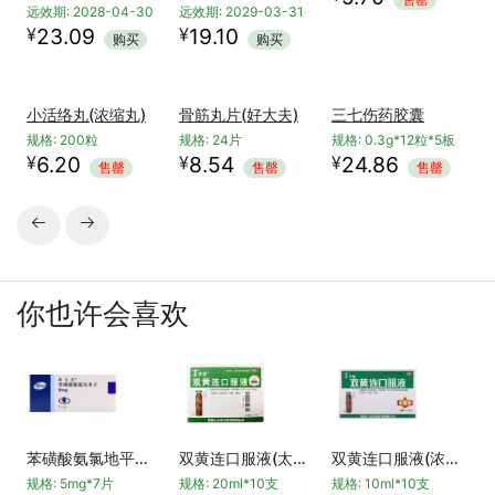
规格: 50mg*10片
规格: 4g*12袋
近效期: 2029-03-17
近效期: 2029-03-19
远效期: 2029-03-17
远效期: 2029-03-19
¥
¥
14.40
38.80
吲哚美辛肠溶片(云鹏)
购买
购买
规格: 25mg*100片
¥
3.15
售罄
虎力散胶囊(云杉牌)
腰痹通胶囊(康缘)
（含兴）伸筋丹胶囊(新光)
规格: 0.3g*8粒
规格: 0.42g*30粒
规格: 0.15g*60粒
¥
近效期: 2028-04-30
近效期: 2029-02-28
5.70
售罄
远效期: 2028-04-30
远效期: 2029-03-31
¥
¥
23.09
19.10
购买
购买
小活络丸(浓缩丸)
骨筋丸片(好大夫)
三七伤药胶囊
规格: 200粒
规格: 24片
规格: 0.3g*12粒*5板
¥
¥
¥
6.20
8.54
24.86
售罄
售罄
售罄

