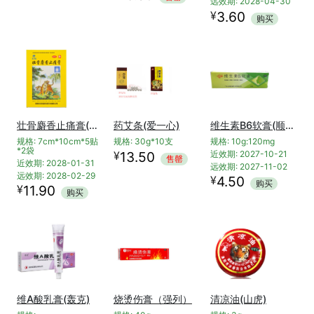
远效期: 2028-04-30
¥
3.60
购买
壮骨麝香止痛膏(羚锐)-透气型
药艾条(爱一心)
维生素B6软膏(顺峰)
规格: 7cm*10cm*5贴
规格: 30g*10支
规格: 10g:120mg
*2袋
¥
13.50
近效期: 2027-10-21
售罄
近效期: 2028-01-31
远效期: 2027-11-02
远效期: 2028-02-29
¥
4.50
购买
¥
11.90
购买
维A酸乳膏(轰克)
烧烫伤膏（强列）
清凉油(山虎)