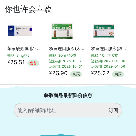


你也许会喜欢
苯磺酸氨氯地平片(络活喜)
双黄连口服液(太龙)
双黄连口服液(浓缩型)
规格: 5mg*7片
规格: 20ml*10支
规格: 10ml*10支
¥
25.51
近效期: 2028-10-31
近效期: 2029-01-06
售罄
远效期: 2028-10-31
远效期: 2029-01-06
¥
¥
26.90
25.22
购买
购买
获取商品最新降价信息
订阅