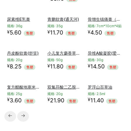
¥
27.00
麝香追风膏(吉民)
购买
规格: 10cm*14cm*12
片
¥
33.10
售罄
尿素维E乳膏
青鹏软膏(通天河)
骨增生镇痛膏（正远）
规格: 36g
规格: 35g
规格: 7cm*10cm*4贴
¥
¥
¥
5.60
11.70
4.50
售罄
售罄
售罄
丹皮酚软膏(舒笑)
小儿复方麝香草酚撒粉（龙牡）
异维A酸凝胶(爱思洁)
规格: 20g
规格: 50g
规格: 30g
¥
¥
¥
8.25
11.80
14.50
售罄
售罄
售罄
复方醋酸地塞米松乳膏（正远/龙虎）
双氯芬酸二乙胺乳胶剂（扶他林）
罗浮山百草油
规格: 25g
规格: 20g
规格: 2.5ml
¥
¥
¥
3.60
21.90
11.40
售罄
售罄
售罄