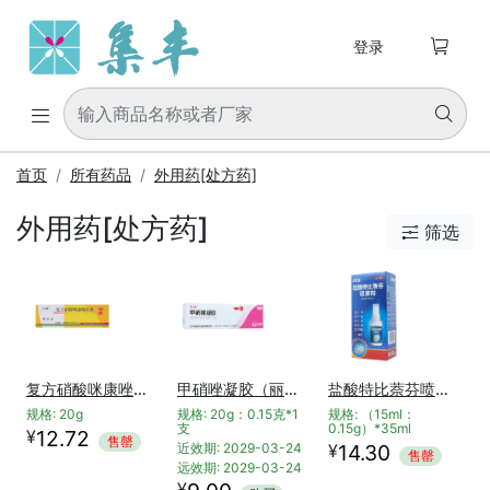

登录


首页
所有药品
外用药[处方药]
外用药[处方药]
筛选

复方硝酸咪康唑软膏(拜尼多)
甲硝唑凝胶（丽芙）
盐酸特比萘芬喷雾剂(必无忧)
规格: 20g
规格: 20g：0.15克*1
规格: （15ml：
支
0.15g）*35ml
¥
12.72
售罄
¥
近效期: 2029-03-24
14.30
售罄
远效期: 2029-03-24
¥