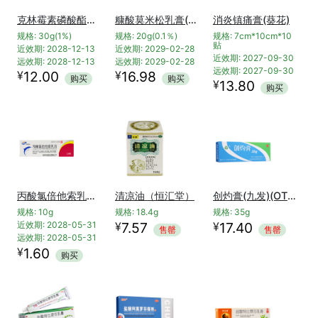
克林霉素磷酸酯凝胶(克逗)
糠酸莫米松乳膏(摩弥齐)
消炎镇痛膏(葵花)
规格: 30g(1%)
规格: 20g(0.1％)
规格: 7cm*10cm*10
贴
近效期: 2028-12-13
近效期: 2029-02-28
近效期: 2027-09-30
远效期: 2028-12-13
远效期: 2029-02-28
远效期: 2027-09-30
¥
¥
12.00
16.98
购买
购买
¥
13.80
购买
丙酸氯倍他索乳膏（福元）
清凉油（恒汇堂）
创灼膏(九发)(OTC)
规格: 10g
规格: 18.4g
规格: 35g
¥
¥
近效期: 2028-05-31
7.57
17.40
售罄
售罄
远效期: 2028-05-31
¥
1.60
购买