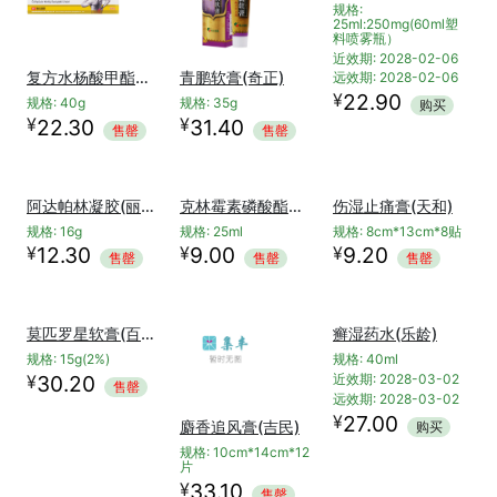
复方水杨酸甲酯乳膏(联邦正通高)
青鹏软膏(奇正)
联苯苄唑溶液(洛芙)
规格: 40g
规格: 35g
规格:
25ml:250mg(60ml塑
¥
¥
22.30
31.40
售罄
售罄
料喷雾瓶）
近效期: 2028-02-06
远效期: 2028-02-06
¥
22.90
购买
克林霉素磷酸酯外用溶液(克逗)
伤湿止痛膏(天和)
阿达帕林凝胶(丽芙)
规格: 25ml
规格: 8cm*13cm*8贴
¥
¥
9.00
9.20
规格: 16g
售罄
售罄
¥
12.30
售罄
莫匹罗星软膏(百多邦)
癣湿药水(乐龄)
规格: 15g(2%)
规格: 40ml
¥
30.20
近效期: 2028-03-02
售罄
远效期: 2028-03-02