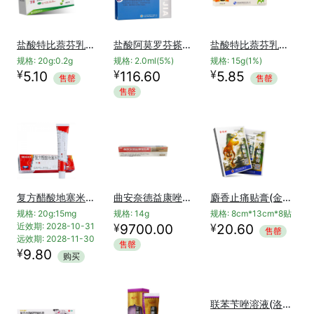
盐酸特比萘芬乳膏(丁克)
盐酸阿莫罗芬搽剂(楚甲)
盐酸特比萘芬乳膏(舒夫林)
规格: 20g:0.2g
规格: 2.0ml(5%)
规格: 15g(1%)
¥
¥
¥
5.10
116.60
5.85
售罄
售罄
售罄
复方醋酸地塞米松乳膏(999皮炎平)
曲安奈德益康唑乳膏(盛星)
麝香止痛贴膏(金玛神)
规格: 20g:15mg
规格: 14g
规格: 8cm*13cm*8贴
¥
¥
近效期: 2028-10-31
9700.00
20.60
售罄
远效期: 2028-11-30
售罄
¥
9.80
购买