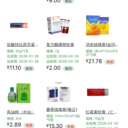
9.00
购买
盐酸特比萘芬凝胶(999必无忧)
复方酮康唑软膏
消炎镇痛膏(金玛神)
规格: 20g*1支
规格: 7g
规格: (8cm*13cm)*4
片*2袋
近效期: 2028-01-28
近效期: 2028-04-30
¥
21.78
远效期: 2028-01-28
远效期: 2028-04-30
售罄
¥
¥
11.10
2.00
购买
购买
麝香镇痛膏(修正)
风油精（水仙）
红霉素软膏（仁和）
规格: 7cm×10cm*2贴
规格: 3ml
规格: 15g/支
*5袋
¥
2.89
近效期: 2028-04-30
¥
15.30
售罄
售罄