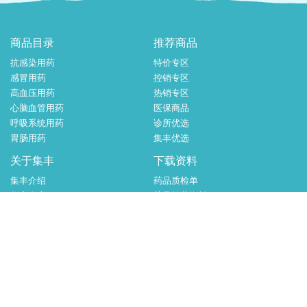
商品目录
推荐商品
抗感染用药
特价专区
感冒用药
控销专区
高血压用药
热销专区
心脑血管用药
医保商品
呼吸系统用药
诊所优选
胃肠用药
集丰优选
关于集丰
下载资料
集丰介绍
药品质检单
集丰仓库
药品首营资料
联系集丰
集丰常用商品编码
