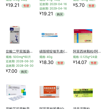
¥
¥
19.21
近效期: 2029-04-16
5.70
售罄
售罄
远效期: 2029-04-16
¥
19.21
购买
盐酸二甲双胍肠溶片(圣特)
磺胺嘧啶银乳膏(恒健)
阿莫西林颗粒(阿莫仙)
规格: 500mg*60片
规格: 40g
规格: 0.125g*24袋
¥
¥
近效期: 2028-06-30
18.30
14.07
售罄
售罄
远效期: 2028-06-30
¥
7.00
购买
草酸艾司西酞普兰片(百适可)
阿莫西林胶囊(白云山)
清开灵颗粒