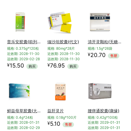
普乐安胶囊(前列康)
缬沙坦胶囊(代文)
清开灵颗粒(无糖型)(OTC)
规格: 0.375g*120粒
规格: 80mg*28片
规格: 1.5g*26袋
¥
近效期: 2028-11-30
近效期: 2028-11-30
20.70
售罄
远效期: 2029-02-28
远效期: 2028-11-30
¥
¥
15.50
76.95
购买
购买
鲜益母草胶囊(大德)
益肝灵片
腰痹通胶囊(康缘)
规格: 0.4g*24粒
规格: 0.18g*100片
规格: 0.42g*100粒
¥
近效期: 2028-01-31
5.10
近效期: 2029-01-31
售罄
远效期: 2028-02-29
远效期: 2029-01-31