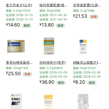
复方丹参片(云丰)
格列美脲胶囊(唐弗)
安胃疡胶囊(九惠药业)
规格: 0.32g*120片
规格: 2mg*20粒
规格: 0.2g*36粒
¥
近效期: 2026-10-31
近效期: 2027-06-30
21.53
售罄
远效期: 2028-10-31
远效期: 2027-06-30
¥
¥
14.60
13.80
购买
购买
奥美拉唑镁肠溶片(金斯达舒)
伤科接骨片(美罗)
硝酸异山梨酯片(乐宁)
规格: 10mg*14片
规格: 0.33g*60片
规格: 5mg*100片
¥
25.50
近效期: 2029-03-09
近效期: 2028-03-26
售罄
远效期: 2029-03-09
远效期: 2028-03-26
¥
¥
36.90
8.20
购买
购买