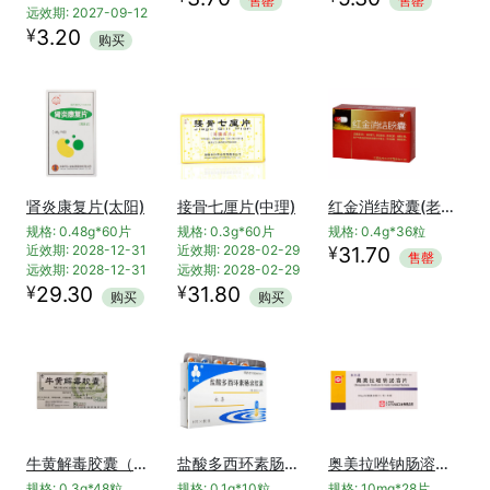
售罄
售罄
远效期: 2027-09-12
¥
3.20
购买
肾炎康复片(太阳)
接骨七厘片(中理)
红金消结胶囊(老方)
规格: 0.48g*60片
规格: 0.3g*60片
规格: 0.4g*36粒
¥
近效期: 2028-12-31
近效期: 2028-02-29
31.70
售罄
远效期: 2028-12-31
远效期: 2028-02-29
¥
¥
29.30
31.80
购买
购买
牛黄解毒胶囊（丹博瑞）
盐酸多西环素肠溶胶囊(永喜)
奥美拉唑钠肠溶片（利韦廷）
规格: 0.3g*48粒
规格: 0.1g*10粒
规格: 10mg*28片