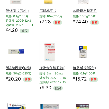
异烟肼片(民生)
尼群地平片
盐酸班布特罗片
规格: 0.1g*100片
规格: 10mg*60片
规格: 10mg*10片
¥
¥
近效期: 2026-12-31
7.28
24.40
售罄
售罄
远效期: 2027-08-31
¥
4.20
购买
维A酸乳膏(迪维)
托吡卡胺滴眼液(润正)
氨茶碱片(乐宁)
规格: 30g(0.025%)
规格: 6ml：30mg
规格: 0.1g*100片
¥
¥
20.20
近效期: 2027-12-15
15.72
售罄
售罄
远效期: 2027-12-15
¥
9.30
购买