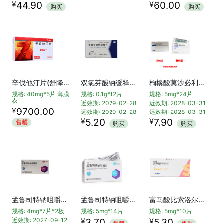
¥
¥
44.90
60.00
购买
购买
辛伐他汀片(舒降之)
双氯芬酸钠缓释片(路林)
枸橼酸莫沙必利片(亚宝)
规格: 40mg*5片 薄膜
规格: 0.1g*12片
规格: 5mg*24片
衣
近效期: 2029-02-28
近效期: 2028-03-31
¥
9700.00
远效期: 2029-02-28
远效期: 2028-03-31
¥
¥
5.20
7.90
售罄
购买
购买
孟鲁司特钠咀嚼片(润沛)
孟鲁司特钠咀嚼片(海沛)
富马酸比索洛尔片(山益新)
规格: 4mg*7片*2板
规格: 5mg*14片
规格: 5mg*10片
¥
¥
近效期: 2027-09-12
3.70
5.30