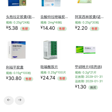
头孢拉定胶囊(新华)
盐酸特拉唑嗪胶囊(泰乐)
阿莫西林胶囊(诺莫灵)
规格: 0.25g*24粒
规格: 2mg*48粒
规格: 0.25g*30粒
¥
¥
¥
5.38
14.40
2.20
售罄
售罄
售罄
吡嗪酰胺片
甲硝唑片(得恩德)
利福平胶囊
规格: 0.25g*100片
规格: 0.2g*21片
规格: 0.15g*100粒
¥
24.74
近效期: 2029-01-31
¥
30.80
售罄
售罄
远效期: 2029-01-31
¥
1.30
购买

