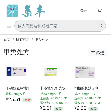

登录


首页
所有药品
甲类处方
甲类处方
筛选

苯磺酸氨氯地平片(络活喜)
非洛地平片(先农坛)
枸橼酸莫沙必利片(瑞琪)
规格: 5mg*7片
规格: 5mg*20片
规格: 5mg*12片
¥
25.51
近效期: 2026-10-31
近效期: 2028-12-31
售罄
远效期: 2028-06-30
远效期: 2028-12-31
¥
¥
6.01
6.06
购买
购买